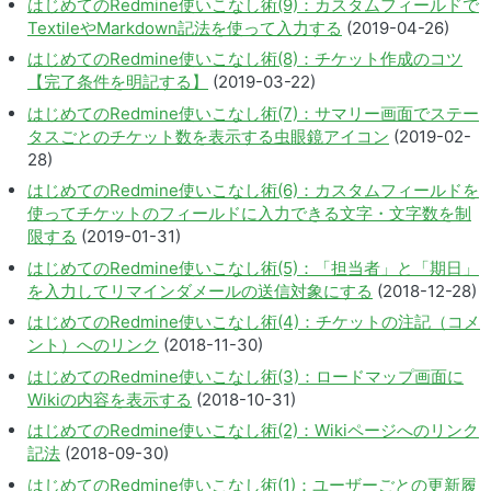
はじめてのRedmine使いこなし術(9)：カスタムフィールドで
TextileやMarkdown記法を使って入力する
(2019-04-26)
はじめてのRedmine使いこなし術(8)：チケット作成のコツ
【完了条件を明記する】
(2019-03-22)
はじめてのRedmine使いこなし術(7)：サマリー画面でステー
タスごとのチケット数を表示する虫眼鏡アイコン
(2019-02-
28)
はじめてのRedmine使いこなし術(6)：カスタムフィールドを
使ってチケットのフィールドに入力できる文字・文字数を制
限する
(2019-01-31)
はじめてのRedmine使いこなし術(5)：「担当者」と「期日」
を入力してリマインダメールの送信対象にする
(2018-12-28)
はじめてのRedmine使いこなし術(4)：チケットの注記（コメ
ント）へのリンク
(2018-11-30)
はじめてのRedmine使いこなし術(3)：ロードマップ画面に
Wikiの内容を表示する
(2018-10-31)
はじめてのRedmine使いこなし術(2)：Wikiページへのリンク
記法
(2018-09-30)
はじめてのRedmine使いこなし術(1)：ユーザーごとの更新履