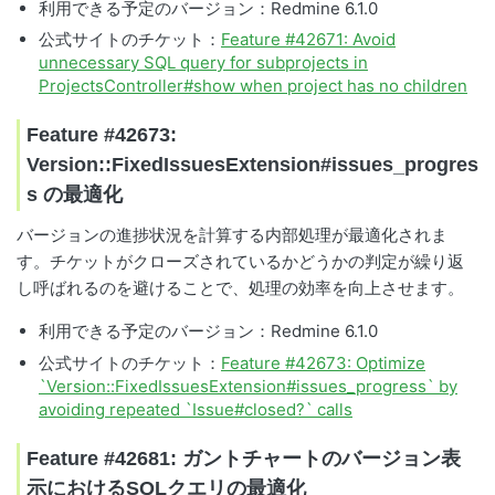
利用できる予定のバージョン：Redmine 6.1.0
公式サイトのチケット：
Feature #42671: Avoid
unnecessary SQL query for subprojects in
ProjectsController#show when project has no children
Feature #42673:
Version::FixedIssuesExtension#issues_progres
s の最適化
バージョンの進捗状況を計算する内部処理が最適化されま
す。チケットがクローズされているかどうかの判定が繰り返
し呼ばれるのを避けることで、処理の効率を向上させます。
利用できる予定のバージョン：Redmine 6.1.0
公式サイトのチケット：
Feature #42673: Optimize
`Version::FixedIssuesExtension#issues_progress` by
avoiding repeated `Issue#closed?` calls
Feature #42681: ガントチャートのバージョン表
示におけるSQLクエリの最適化