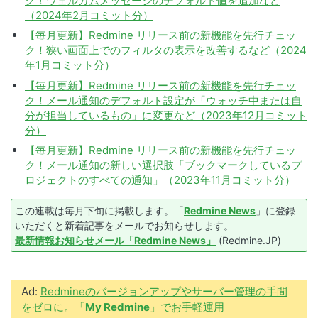
ク！ウェルカムメッセージのデフォルト値を追加など
（2024年2月コミット分）
【毎月更新】Redmine リリース前の新機能を先行チェッ
ク！狭い画面上でのフィルタの表示を改善するなど（2024
年1月コミット分）
【毎月更新】Redmine リリース前の新機能を先行チェッ
ク！メール通知のデフォルト設定が「ウォッチ中または自
分が担当しているもの」に変更など（2023年12月コミット
分）
【毎月更新】Redmine リリース前の新機能を先行チェッ
ク！メール通知の新しい選択肢「ブックマークしているプ
ロジェクトのすべての通知」（2023年11月コミット分）
この連載は毎月下旬に掲載します。「
Redmine News
」に登録
いただくと新着記事をメールでお知らせします。
最新情報お知らせメール「Redmine News」
(Redmine.JP)
Ad:
Redmineのバージョンアップやサーバー管理の手間
をゼロに。「
My Redmine
」でお手軽運用