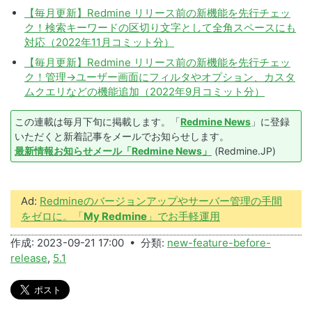
【毎月更新】Redmine リリース前の新機能を先行チェッ
ク！検索キーワードの区切り文字として全角スペースにも
対応（2022年11月コミット分）
【毎月更新】Redmine リリース前の新機能を先行チェッ
ク！管理→ユーザー画面にフィルタやオプション、カスタ
ムクエリなどの機能追加（2022年9月コミット分）
この連載は毎月下旬に掲載します。「
Redmine News
」に登録
いただくと新着記事をメールでお知らせします。
最新情報お知らせメール「Redmine News」
(Redmine.JP)
Ad:
Redmineのバージョンアップやサーバー管理の手間
をゼロに。「
My Redmine
」でお手軽運用
作成: 2023-09-21 17:00 • 分類:
new-feature-before-
release
,
5.1