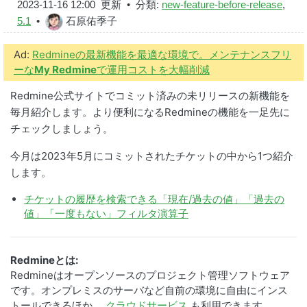
2023-11-16 12:00
更新 • 分類:
new-feature-before-release
,
5.1
•
石原佑季子
Ad:
Redmineの最新機能を最適な環境で。メンテナンスフリ
ーな
My Redmine
で運用コストを大幅削減
Redmine公式サイトでコミット済みの未リリースの新機能を
毎月紹介します。より便利になるRedmineの機能を一足先に
チェックしましょう。
今月は2023年5月にコミットされたチケットの中から1つ紹介
します。
チケットの履歴を検索できる「現在/過去の値」「過去の
値」「一度もない」フィルタ演算子
Redmineとは:
Redmineはオープンソースのプロジェクト管理ソフトウェア
です。オンプレミスのサーバなど自前の環境に自由にインス
トールできるほか、
クラウドサービス
も利用できます。