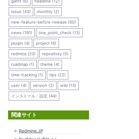
gantt (6)
headline (12)
issue (43)
monthly (2)
new-feature-before-release (60)
news (191)
one_point_check (13)
plugin (4)
project (6)
redmica (23)
repository (5)
roadmap (1)
theme (4)
time-tracking (1)
tips (22)
user (4)
version (2)
wiki (13)
インストール・設定 (44)
関連サイト
Redmine.JP