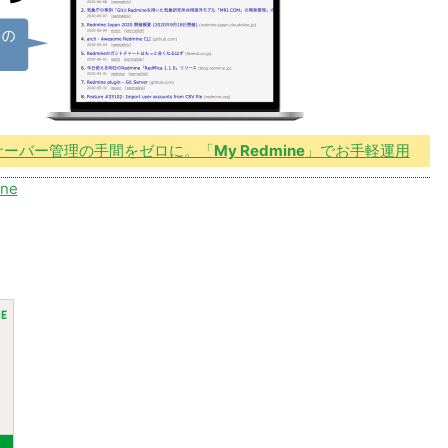
やサーバー管理の手間をゼロに。「
My Redmine
」でお手軽運用
ine