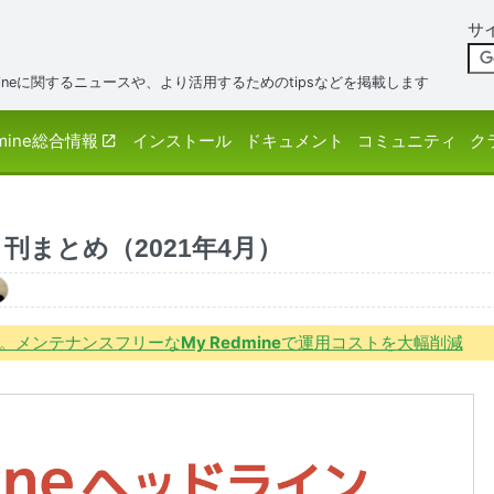
サ
neに関するニュースや、より活用するためのtipsなどを掲載します
mine総合情報
インストール
ドキュメント
コミュニティ
ク
月刊まとめ（2021年4月）
境で。メンテナンスフリーな
My Redmine
で運用コストを大幅削減