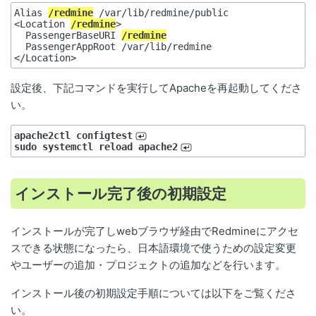
Alias 
/redmine
 /var/lib/redmine/public

<Location 
/redmine
>

  PassengerBaseURI 
/redmine
  PassengerAppRoot /var/lib/redmine

設定後、下記コマンドを実行してApacheを再起動してくださ
い。
apache2ctl configtest
sudo systemctl reload apache2
インストール完了後の初期設定
インストールが完了しwebブラウザ経由でRedmineにアクセ
スできる状態になったら、日本語環境で使うための設定変更
やユーザーの追加・プロジェクトの追加などを行います。
インストール後の初期設定手順については以下をご覧くださ
い。