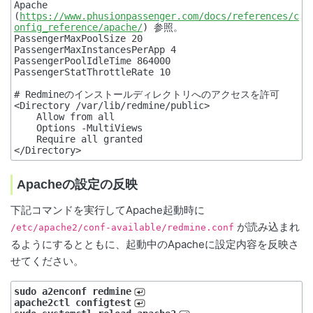
Apache 
(
https://www.phusionpassenger.com/docs/references/c
onfig_reference/apache/
) 参照。

PassengerMaxPoolSize 20

PassengerMaxInstancesPerApp 4

PassengerPoolIdleTime 864000

PassengerStatThrottleRate 10

# Redmineのインストールディレクトリへのアクセスを許可

<Directory /var/lib/redmine/public>

    Allow from all

    Options -MultiViews

    Require all granted

Apacheの設定の反映
下記コマンドを実行してApache起動時に
が読み込まれ
/etc/apache2/conf-available/redmine.conf
るようにするとともに、起動中のApacheに設定内容を反映さ
せてください。
sudo a2enconf redmine
apache2ctl configtest