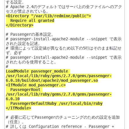
する設定。

# Apache 2.4のデフォルトではサーバ上の全ファイルへのアク
<Directory "/var/lib/redmine/public">

  Require all granted

</Directory>
# Passengerの基本設定。

# passenger-install-apache2-module --snippet で表示
された設定を記述。

# 環境によって設定値が異なるため以下の5行はそのまま転記せ
ず、必ず

# passenger-install-apache2-module --snippet で表示
されたものを使用すること。

LoadModule passenger_module 
/usr/local/lib/ruby/gems/2.7.0/gems/passenger-
6.0.10/buildout/apache2/mod_passenger.so

<IfModule mod_passenger.c>

  PassengerRoot 
/usr/local/lib/ruby/gems/2.7.0/gems/passenger-
6.0.10

  PassengerDefaultRuby /usr/local/bin/ruby

</IfModule>
# 必要に応じてPassengerのチューニングのための設定を追加
（任意）。

# 詳しくは Configuration reference - Passenger + 