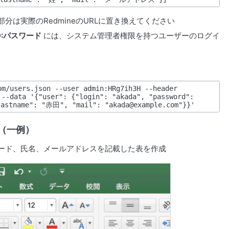
部分は実際のRedmineのURLに置き換えてください
D:パスワード
には、システム管理者権限を持つユーザーのログイ
m/users.json --user admin:HRg7ih3H --header 
--data '{"user": {"login": "akada", "password": 
（一例）
ード、氏名、メールアドレスを記載した表を作成