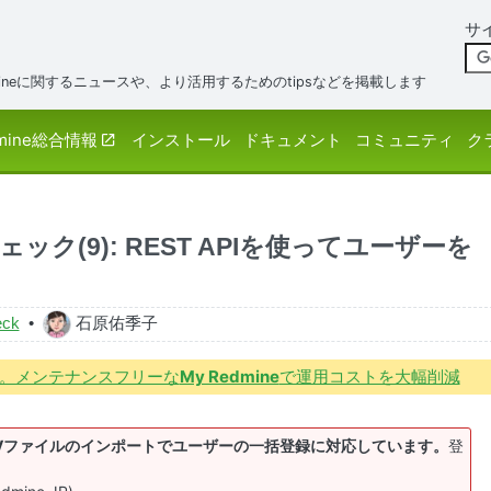
サ
neに関するニュースや、より活用するためのtipsなどを掲載します
mine総合情報
インストール
ドキュメント
コミュニティ
ク
ェック(9): REST APIを使ってユーザーを
eck
•
石原佑季子
境で。メンテナンスフリーな
My Redmine
で運用コストを大幅削減
.2以降は、CSVファイルのインポートでユーザーの一括登録に対応しています。
登