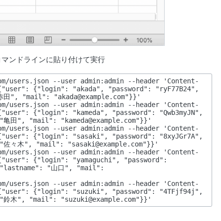
のコマンドラインに貼り付けて実行
om/users.json --user admin:admin --header 'Content-
"user": {"login": "akada", "password": "ryF77B24", 
田", "mail": "akada@example.com"}}'

om/users.json --user admin:admin --header 'Content-
"user": {"login": "kameda", "password": "Qwb3myJN", 
"亀田", "mail": "kameda@example.com"}}'

om/users.json --user admin:admin --header 'Content-
"user": {"login": "sasaki", "password": "8xyJGr7A", 
"佐々木", "mail": "sasaki@example.com"}}'

om/users.json --user admin:admin --header 'Content-
"user": {"login": "yamaguchi", "password": 
"lastname": "山口", "mail": 
om/users.json --user admin:admin --header 'Content-
"user": {"login": "suzuki", "password": "4TFjf94j", 