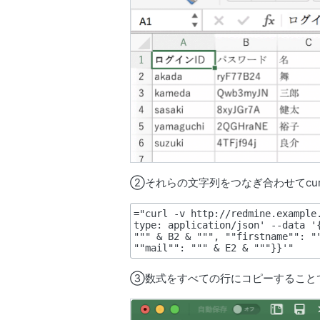
②それらの文字列をつなぎ合わせてcu
="curl -v http://redmine.example
type: application/json' --data '{
""" & B2 & """, ""firstname"": ""
③数式をすべての行にコピーすること