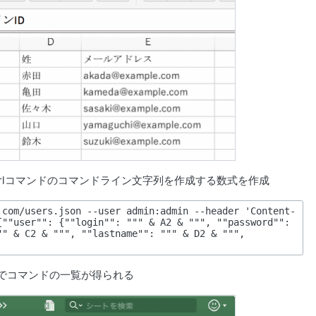
rlコマンドのコマンドライン文字列を作成する数式を作成
.com/users.json --user admin:admin --header 'Content-
""user"": {""login"": """ & A2 & """, ""password"": 
" & C2 & """, ""lastname"": """ & D2 & """, 
でコマンドの一覧が得られる