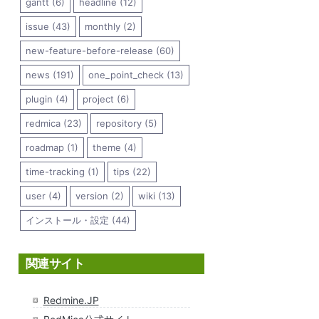
gantt (6)
headline (12)
issue (43)
monthly (2)
new-feature-before-release (60)
news (191)
one_point_check (13)
plugin (4)
project (6)
redmica (23)
repository (5)
roadmap (1)
theme (4)
time-tracking (1)
tips (22)
user (4)
version (2)
wiki (13)
インストール・設定 (44)
関連サイト
Redmine.JP