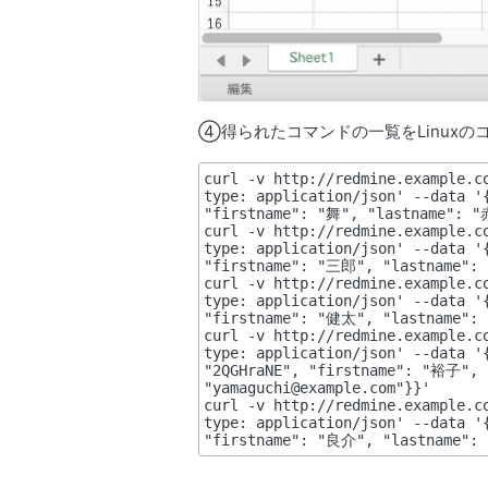
④得られたコマンドの一覧をLinux
curl -v http://redmine.example.c
type: application/json' --data '{
"firstname": "舞", "lastname": "赤
curl -v http://redmine.example.c
type: application/json' --data '{
"firstname": "三郎", "lastname": 
curl -v http://redmine.example.c
type: application/json' --data '{
"firstname": "健太", "lastname": 
curl -v http://redmine.example.c
type: application/json' --data '{
"2QGHraNE", "firstname": "裕子", 
"yamaguchi@example.com"}}'

curl -v http://redmine.example.c
type: application/json' --data '{