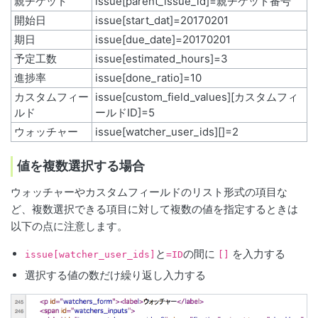
親チケット
issue[parent_issue_id]=親チケット番号
開始日
issue[start_dat]=20170201
期日
issue[due_date]=20170201
予定工数
issue[estimated_hours]=3
進捗率
issue[done_ratio]=10
カスタムフィー
issue[custom_field_values][カスタムフィ
ルド
ールドID]=5
ウォッチャー
issue[watcher_user_ids][]=2
値を複数選択する場合
ウォッチャーやカスタムフィールドのリスト形式の項目な
ど、複数選択できる項目に対して複数の値を指定するときは
以下の点に注意します。
と
の間に
を入力する
issue[watcher_user_ids]
=ID
[]
選択する値の数だけ繰り返し入力する