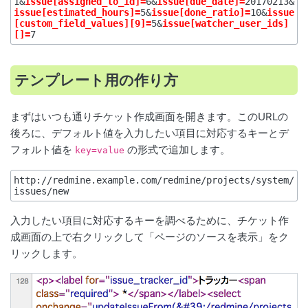
1&
issue[assigned_to_id]=
6&
issue[due_date]=
20170213&
issue[estimated_hours]=
5&
issue[done_ratio]=
10&
issue
[custom_field_values][9]=
5&
issue[watcher_user_ids]
[]=
テンプレート用の作り方
まずはいつも通りチケット作成画面を開きます。このURLの
後ろに、デフォルト値を入力したい項目に対応するキーとデ
フォルト値を
の形式で追加します。
key=value
http://redmine.example.com/redmine/projects/system/
入力したい項目に対応するキーを調べるために、チケット作
成画面の上で右クリックして「ページのソースを表示」をク
リックします。