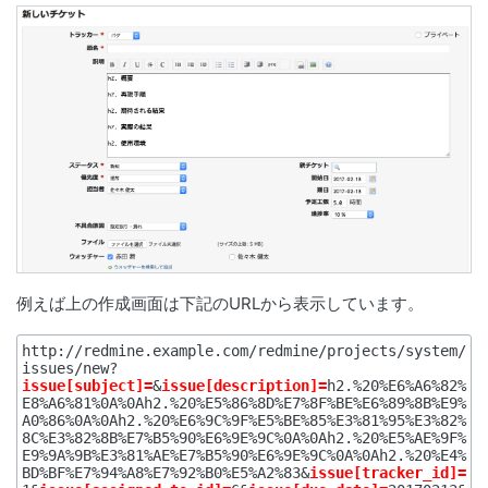
例えば上の作成画面は下記のURLから表示しています。
http://redmine.example.com/redmine/projects/system/
issues/new?
issue[subject]=
&
issue[description]=
h2.%20%E6%A6%82%
E8%A6%81%0A%0Ah2.%20%E5%86%8D%E7%8F%BE%E6%89%8B%E9%
A0%86%0A%0Ah2.%20%E6%9C%9F%E5%BE%85%E3%81%95%E3%82%
8C%E3%82%8B%E7%B5%90%E6%9E%9C%0A%0Ah2.%20%E5%AE%9F%
E9%9A%9B%E3%81%AE%E7%B5%90%E6%9E%9C%0A%0Ah2.%20%E4%
BD%BF%E7%94%A8%E7%92%B0%E5%A2%83&
issue[tracker_id]=