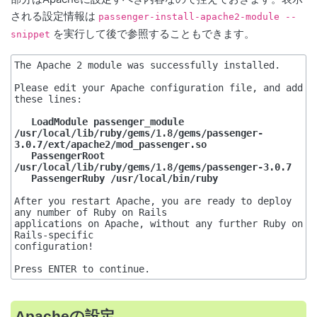
される設定情報は
passenger-install-apache2-module --
を実行して後で参照することもできます。
snippet
The Apache 2 module was successfully installed.

Please edit your Apache configuration file, and add 
   LoadModule passenger_module 
/usr/local/lib/ruby/gems/1.8/gems/passenger-
3.0.7/ext/apache2/mod_passenger.so

   PassengerRoot 
/usr/local/lib/ruby/gems/1.8/gems/passenger-3.0.7

After you restart Apache, you are ready to deploy 
any number of Ruby on Rails

applications on Apache, without any further Ruby on 
Rails-specific

configuration!

Apacheの設定