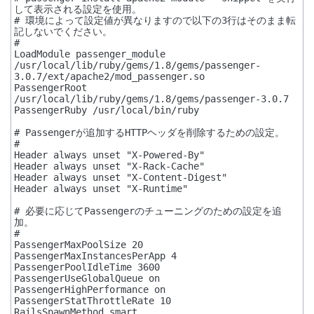
して表示される設定を使用。

# 環境によって設定値が異なりますので以下の3行はそのまま転
記しないでください。

#

LoadModule passenger_module 
/usr/local/lib/ruby/gems/1.8/gems/passenger-
3.0.7/ext/apache2/mod_passenger.so

PassengerRoot 
/usr/local/lib/ruby/gems/1.8/gems/passenger-3.0.7

PassengerRuby /usr/local/bin/ruby

# Passengerが追加するHTTPヘッダを削除するための設定。

#

Header always unset "X-Powered-By"

Header always unset "X-Rack-Cache"

Header always unset "X-Content-Digest"

Header always unset "X-Runtime"

# 必要に応じてPassengerのチューニングのための設定を追
加。

#

PassengerMaxPoolSize 20

PassengerMaxInstancesPerApp 4

PassengerPoolIdleTime 3600

PassengerUseGlobalQueue on

PassengerHighPerformance on

PassengerStatThrottleRate 10

RailsSpawnMethod smart
