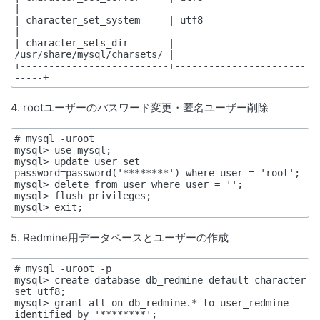
|

| character_set_system     | utf8                       
|

| character_sets_dir       | 
/usr/share/mysql/charsets/ |

+--------------------------+-----------------------
4. rootユーザーのパスワード変更・匿名ユーザー削除
# mysql -uroot

mysql> use mysql;

mysql> update user set 
password=password('********') where user = 'root';

mysql> delete from user where user = '';

mysql> flush privileges;

5. Redmine用データベースとユーザーの作成
# mysql -uroot -p

mysql> create database db_redmine default character 
set utf8;

mysql> grant all on db_redmine.* to user_redmine 
identified by '********';
