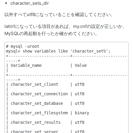
character_sets_dir
以外すべてutf8になっていることを確認してください。
latin1になっている項目があれば、my.cnfの設定が正しいか、
MySQLの再起動を行ったか確かめてください。
# mysql -uroot

mysql> show variables like 'character_set%';

+--------------------------+-----------------------
-----+

| Variable_name            | Value                      
|

+--------------------------+-----------------------
-----+

| character_set_client     | utf8                       
|

| character_set_connection | utf8                       
|

| character_set_database   | utf8                       
|

| character_set_filesystem | binary                     
|

| character_set_results    | utf8                       
|

| character_set_server     | utf8                       