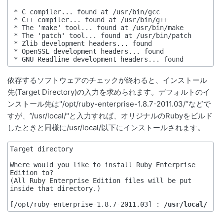
 * C compiler... found at /usr/bin/gcc

 * C++ compiler... found at /usr/bin/g++

 * The 'make' tool... found at /usr/bin/make

 * The 'patch' tool... found at /usr/bin/patch

 * Zlib development headers... found

 * OpenSSL development headers... found

依存するソフトウェアのチェックが終わると、インストール
先(Target Directory)の入力を求められます。デフォルトのイ
ンストール先は"/opt/ruby-enterprise-1.8.7-2011.03/“などで
すが、”/usr/local/"と入力すれば、オリジナルのRubyをビルド
したときと同様に/usr/local/以下にインストールされます。
Target directory

Where would you like to install Ruby Enterprise 
Edition to?

(All Ruby Enterprise Edition files will be put 
inside that directory.)

[/opt/ruby-enterprise-1.8.7-2011.03] : 
/usr/local/