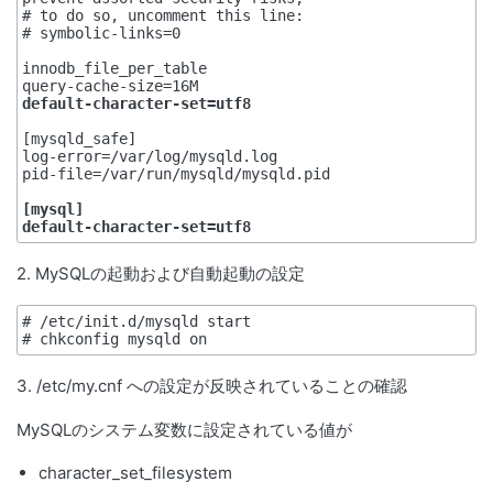
# to do so, uncomment this line:

# symbolic-links=0

innodb_file_per_table

default-character-set=utf8
[mysqld_safe]

log-error=/var/log/mysqld.log

pid-file=/var/run/mysqld/mysqld.pid

[mysql]

default-character-set=utf8
2. MySQLの起動および自動起動の設定
# /etc/init.d/mysqld start

3. /etc/my.cnf への設定が反映されていることの確認
MySQLのシステム変数に設定されている値が
character_set_filesystem