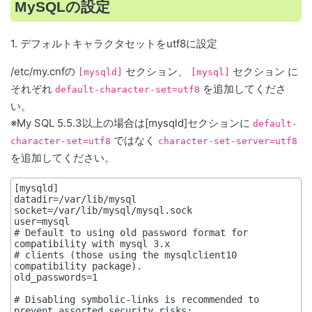
MySQLの設定
1. デフォルトキャラクタセットをutf8に設定
/etc/my.cnfの
セクション、
セクション に
[mysqld]
[mysql]
それぞれ
を追加してくださ
default-character-set=utf8
い。
※My
SQL
5.5.3以上の場合は[mysqld]セクションに
default-
ではなく
character-set=utf8
character-set-server=utf8
を追加してください。
[mysqld]

datadir=/var/lib/mysql

socket=/var/lib/mysql/mysql.sock

user=mysql

# Default to using old password format for 
compatibility with mysql 3.x

# clients (those using the mysqlclient10 
compatibility package).

old_passwords=1

# Disabling symbolic-links is recommended to 
prevent assorted security risks;
