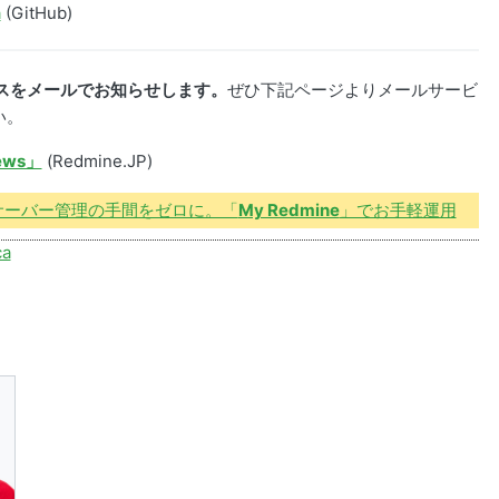
a
(GitHub)
ースをメールでお知らせします。
ぜひ下記ページよりメールサービ
い。
ews」
(Redmine.JP)
やサーバー管理の手間をゼロに。「
My Redmine
」でお手軽運用
ca