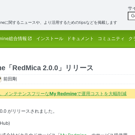
サ
neに関するニュースや、より活用するためのtipsなどを掲載します
mine総合情報
インストール
ドキュメント
コミュニティ
ク
「RedMica 2.0.0」リリース
前田剛
境で。メンテナンスフリーな
My Redmine
で運用コストを大幅削減
 2.0.0 がリリースされました。
tHub)