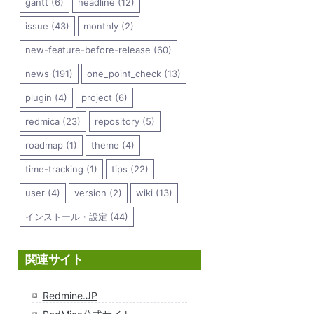
gantt (6)
headline (12)
issue (43)
monthly (2)
new-feature-before-release (60)
news (191)
one_point_check (13)
plugin (4)
project (6)
redmica (23)
repository (5)
roadmap (1)
theme (4)
time-tracking (1)
tips (22)
user (4)
version (2)
wiki (13)
インストール・設定 (44)
関連サイト
Redmine.JP