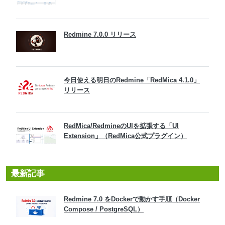
Redmine 7.0.0 リリース
今日使える明日のRedmine「RedMica 4.1.0」
リリース
RedMica/RedmineのUIを拡張する「UI
Extension」（RedMica公式プラグイン）
最新記事
Redmine 7.0 をDockerで動かす手順（Docker
Compose / PostgreSQL）