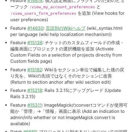
Feature
#14614
: 個人設定画面にプラグインのためのビュ
ーフック
と
:view_my_account_preferences
を追加 (View hooks for
:view_users_form_preferences
user preferences)
Feature
#14630
:
言語別のWikiヘルプ
(wiki_syntax.html
per language (wiki help localization mechanism))
Feature
#15136
: チケットのカスタムフィールドの作成・
編集画面にプロジェクトの選択機能を追加 (Activate
Custom Fields on a selection of projects directly from
Custom fields page)
Feature
#15182
: Wikiをセクション単位で編集した後の戻
り先を、Wikiの先頭ではなくそのセクションに改善
(Return to section anchor after wiki section edit)
Feature
#15218
: Rails 3.2.15にアップグレード (Update
Rails 3.2.15)
Feature
#15311
: ImageMagickのconvertコマンドが使用可
能か「管理」→「情報」画面に表示 (Add an indication to
admin/info whether or not ImageMagick convert is
available)
Patch
#6689
: プロジェクトに対するリンクについての説明