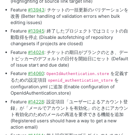
(Highlighting of source link target line)
Feature
#13943
: チケットの一括更新のバリデーションを
改善 (Better handling of validation errors when bulk
editing issues)
Feature
#13945
: 終了したプロジェクトではコミットの自
動取得を停止 (Disable autofetching of repository
changesets if projects are closed)
Feature
#14024
: チケットの期日がブランクのとき、デー
トピッカーのデフォルトの日付を開始日にセット (Default
of issue start and due date)
Feature
#14060
:
を定義す
OpenIdAuthentication.store
るための設定項目
を
openid_authentication_store
configuration.yml に追加 (Enable configuration of
OpenIdAuthentication.store)
Feature
#14228
: 設定項目「ユーザーによるアカウント登
録」が「メールでアカウントを有効化」のときにアカウン
ト有効化のためのメールの再送を要求できる機能を追加
(Registered users should have a way to get a new
action email)