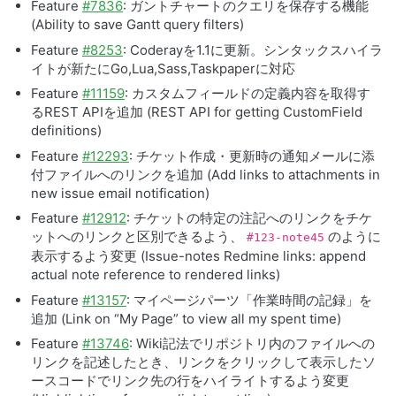
Feature
#7836
: ガントチャートのクエリを保存する機能
(Ability to save Gantt query filters)
Feature
#8253
: Coderayを1.1に更新。シンタックスハイラ
イトが新たにGo,Lua,Sass,Taskpaperに対応
Feature
#11159
: カスタムフィールドの定義内容を取得す
るREST APIを追加 (
REST
API
for getting CustomField
definitions)
Feature
#12293
: チケット作成・更新時の通知メールに添
付ファイルへのリンクを追加 (Add links to attachments in
new issue email notification)
Feature
#12912
: チケットの特定の注記へのリンクをチケ
ットへのリンクと区別できるよう、
のように
#123-note45
表示するよう変更 (Issue-notes Redmine links: append
actual note reference to rendered links)
Feature
#13157
: マイページパーツ「作業時間の記録」を
追加 (Link on “My Page” to view all my spent time)
Feature
#13746
: Wiki記法でリポジトリ内のファイルへの
リンクを記述したとき、リンクをクリックして表示したソ
ースコードでリンク先の行をハイライトするよう変更