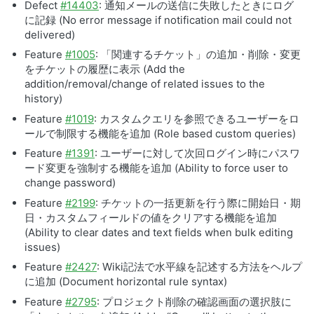
Defect
#14403
: 通知メールの送信に失敗したときにログ
に記録 (No error message if notification mail could not
delivered)
Feature
#1005
: 「関連するチケット」の追加・削除・変更
をチケットの履歴に表示 (Add the
addition/removal/change of related issues to the
history)
Feature
#1019
: カスタムクエリを参照できるユーザーをロ
ールで制限する機能を追加 (Role based custom queries)
Feature
#1391
: ユーザーに対して次回ログイン時にパスワ
ード変更を強制する機能を追加 (Ability to force user to
change password)
Feature
#2199
: チケットの一括更新を行う際に開始日・期
日・カスタムフィールドの値をクリアする機能を追加
(Ability to clear dates and text fields when bulk editing
issues)
Feature
#2427
: Wiki記法で水平線を記述する方法をヘルプ
に追加 (Document horizontal rule syntax)
Feature
#2795
: プロジェクト削除の確認画面の選択肢に