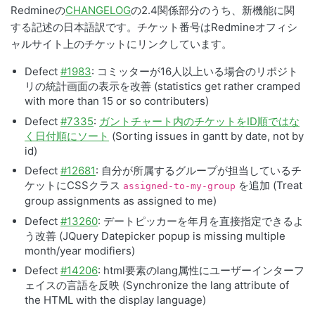
Redmineの
CHANGELOG
の2.4関係部分のうち、新機能に関
する記述の日本語訳です。チケット番号はRedmineオフィシ
ャルサイト上のチケットにリンクしています。
Defect
#1983
: コミッターが16人以上いる場合のリポジト
リの統計画面の表示を改善 (statistics get rather cramped
with more than 15 or so contributers)
Defect
#7335
:
ガントチャート内のチケットをID順ではな
く日付順にソート
(Sorting issues in gantt by date, not by
id)
Defect
#12681
: 自分が所属するグループが担当しているチ
ケットにCSSクラス
を追加 (Treat
assigned-to-my-group
group assignments as assigned to me)
Defect
#13260
: デートピッカーを年月を直接指定できるよ
う改善 (JQuery Datepicker popup is missing multiple
month/year modifiers)
Defect
#14206
: html要素のlang属性にユーザーインターフ
ェイスの言語を反映 (Synchronize the lang attribute of
the
HTML
with the display language)