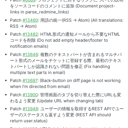
をソースコードのコメントに追加 (Document project-
links in parse_redmine_links)
Patch
#13460
: 用語の統一(
RSS
→ Atom) (All translations:
RSS
→ Atom)
Patch
#13482
: HTML形式の通知メールから不要なHTML
コードを削除 (Do not add empty header/footer to
notification emails)
Patch
#13646
: 複数のテキストパートが含まれるマルチパ
ート形式のメールをチケットに登録する際、最初のテキス
トパートしか認識されない問題を修正 (Fix handling
multiple text parts in email)
Patch
#13697
: (Back-button on diff page is not working
when I’m directed from email)
Patch
#13900
: 管理画面のタブを切り替えた際にURLも変
わるよう変更 (Update
URL
when changing tab)
Patch
#13948
: ユーザーの情報を取得するREST APIでユー
ザーのステータスも返すよう変更 (
REST
API
should
return user.status)