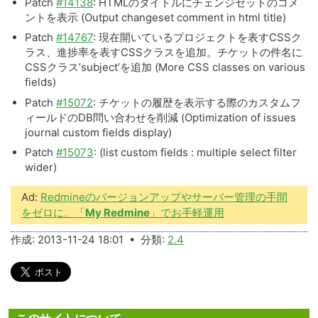
Patch
#14138
: HTMLのタイトルにチェンジセットのコメ
ントを表示 (Output changeset comment in html title)
Patch
#14767
: 現在開いているプロジェクトを表すCSSク
ラス、進捗率を表すCSSクラスを追加。チケットの件名に
CSSクラス’subject’を追加 (More
CSS
classes on various
fields)
Patch
#15072
: チケットの履歴を表示する際のカスタムフ
ィールドのDB問い合わせを削減 (Optimization of issues
journal custom fields display)
Patch
#15073
: (list custom fields : multiple select filter
wider)
Ad:
Redmineのバージョンアップやサーバー管理の手間
をゼロに。「
My Redmine
」でお手軽運用
作成: 2013-11-24 18:01 • 分類:
2.4